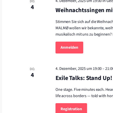
4. Dezember, 2025 um 19:00
in Ge
DO.
4
Weihnachtssingen m
Stimmen Sie sich auf die Weihnac
MALMØ wollen wir bekannte, weihna
musikalisch mit uns zu beginnen?
Anmelden
4. Dezember, 2025 um 19:00
–
21:0
DO.
4
Exile Talks: Stand Up!
One stage. Five minutes each. Hea
life across borders — told with ho
Registration