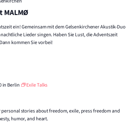
lsenkirchen
it MALMØ
htszeit ein! Gemeinsam mit dem Gelsenkirchener Akustik-Duo
chtliche Lieder singen. Haben Sie Lust, die Adventszeit
 Dann kommen Sie vorbei!
0
in Berlin
Exile Talks
r personal stories about freedom, exile, press freedom and
nesty, humor, and heart.