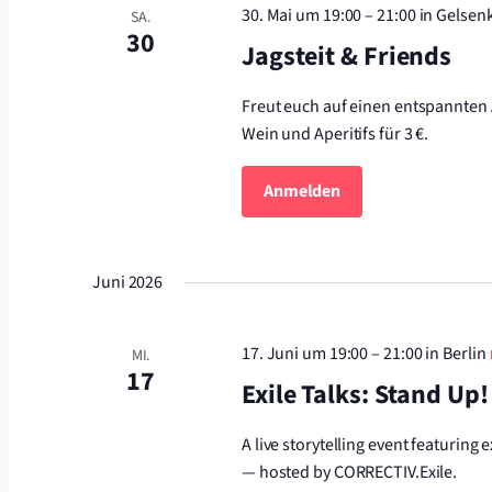
30. Mai um 19:00
–
21:00
in Gelsen
SA.
30
Jagsteit & Friends
Freut euch auf einen entspannten Ab
Wein und Aperitifs für 3 €.
Anmelden
Juni 2026
17. Juni um 19:00
–
21:00
in Berlin
MI.
17
Exile Talks: Stand Up
A live storytelling event featuring 
— hosted by CORRECTIV.Exile.