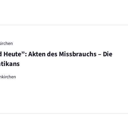
kirchen
d Heute”: Akten des Missbrauchs – Die
atikans
nkirchen