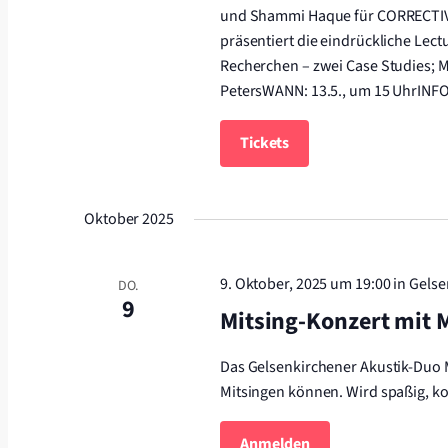
und Shammi Haque für CORRECTIV 
präsentiert die eindrückliche Le
Recherchen – zwei Case Studies; 
PetersWANN: 13.5., um 15 UhrINF
Tickets
Oktober 2025
9. Oktober, 2025 um 19:00
in Gels
DO.
9
Mitsing-Konzert mit
Das Gelsenkirchener Akustik-Duo M
Mitsingen können. Wird spaßig, k
Anmelden