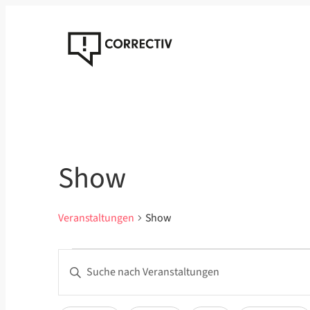
Show
Veranstaltungen
Show
Veranstaltungen
Veranstaltungen
Bitte
Suche
Schlüsselwort
eingeben.