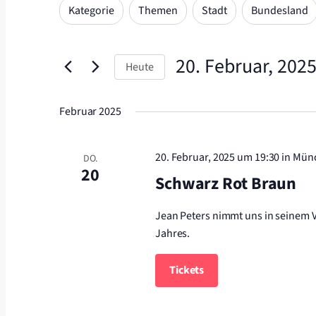
und
Das
Filter
Suche
Kategorie
Themen
Stadt
Bundesland
Ansichten,
Ändern
nach
der
Navigation
Veranstaltungen
Formular-
20. Februar, 202
Schlüsselwort.
Heute
Eingabefelder
Datum
wird
wählen.
Februar 2025
die
Liste
der
20. Februar, 2025 um 19:30
in Mün
DO.
Veranstaltungen
20
Schwarz Rot Braun
mit
den
Jean Peters nimmt uns in seinem V
gefilterten
Jahres.
Ergebnissen
aktualisieren
Tickets