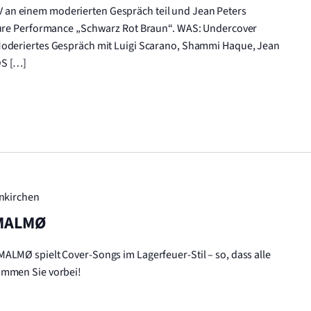
an einem moderierten Gespräch teil und Jean Peters
cture Performance „Schwarz Rot Braun“. WAS: Undercover
Moderiertes Gespräch mit Luigi Scarano, Shammi Haque, Jean
OS […]
enkirchen
 MALMØ
ALMØ spielt Cover-Songs im Lagerfeuer-Stil – so, dass alle
ommen Sie vorbei!