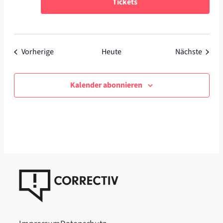
Tickets
Veranstaltungen
Veran
Vorherige
Heute
Nächste
Kalender abonnieren