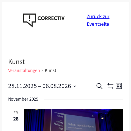
Zurück zur
Eventseite
Kunst
Veranstaltungen
Kunst
Veranstaltungen
Veranstal
Veran
28.11.2025
 – 
06.08.2026
Suche
Liste
Ansic
Suche
Datum
Navig
November 2025
wählen.
und
Ansichten
FR.
28
Navigatio