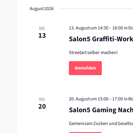
wird
wählen.
August 2026
die
Liste
der
13. August um 14:30
–
18:00
in D
DO.
Veranstaltungen
13
Salon5 Graffiti-Wo
mit
den
Streetart selber machen!
gefilterten
Ergebnissen
Anmelden
aktualisieren
20. August um 15:00
–
17:00
in B
DO.
20
Salon5 Gaming Nac
Gemeinsam Zocken und Gesellsc