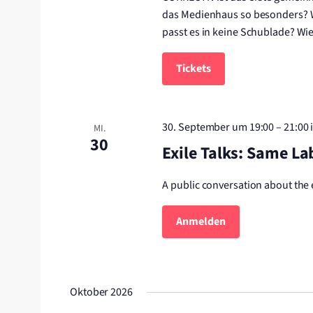
das Medienhaus so besonders? 
passt es in keine Schublade? W
Tickets
30. September um 19:00
–
21:00
MI.
30
Exile Talks: Same La
A public conversation about the 
Anmelden
Oktober 2026