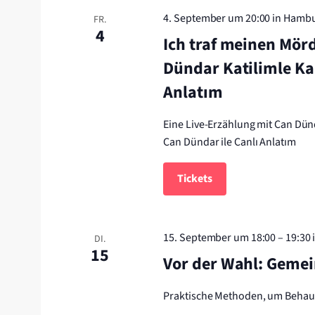
4. September um 20:00
in Hamb
FR.
4
Ich traf meinen Mörd
Dündar Katilimle Kar
Anlatım
Eine Live-Erzählung mit Can Dün
Can Dündar ile Canlı Anlatım
Tickets
15. September um 18:00
–
19:30
DI.
15
Vor der Wahl: Geme
Praktische Methoden, um Behaup