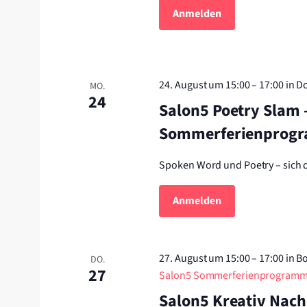
Anmelden
24. August um 15:00
–
17:00
in D
MO.
24
Salon5 Poetry Slam 
Sommerferienprog
Spoken Word und Poetry – sich 
Anmelden
27. August um 15:00
–
17:00
in B
DO.
27
Salon5 Sommerferienprogram
Salon5 Kreativ Nac