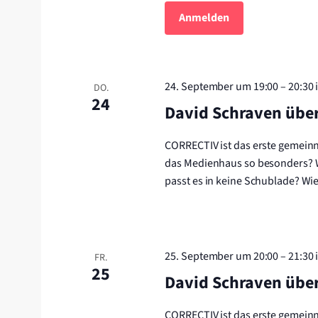
Anmelden
24. September um 19:00
–
20:30
DO.
24
David Schraven übe
CORRECTIV ist das erste gemein
das Medienhaus so besonders? 
passt es in keine Schublade? W
25. September um 20:00
–
21:30
FR.
25
David Schraven übe
CORRECTIV ist das erste gemein