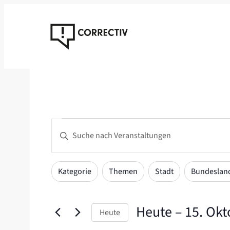
Zum
Inhalt
springen
Veranstaltungen
Veranstaltungen
Bitte
Suche
Schlüsselwort
eingeben.
und
Das
Filter
Suche
Kategorie
Themen
Stadt
Bundeslan
Ansichten,
Ändern
nach
der
Navigation
Veranstaltungen
Formular-
Heute
 – 
15. Okt
Schlüsselwort.
Heute
Eingabefelder
Datum