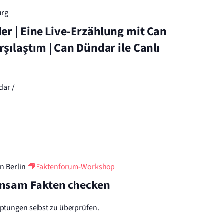
urg
er | Eine Live-Erzählung mit Can
şılaştım | Can Dündar ile Canlı
dar /
in Berlin
Faktenforum-Workshop
insam Fakten checken
tungen selbst zu überprüfen.