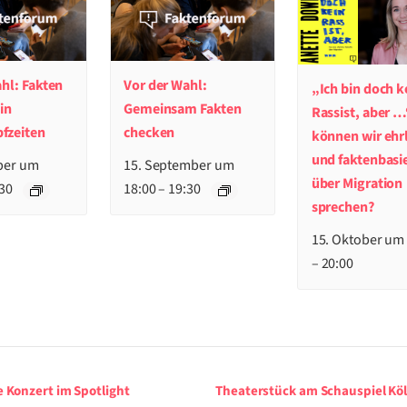
hl: Fakten
Vor der Wahl:
„Ich bin doch k
in
Gemeinsam Fakten
Rassist, aber …
fzeiten
checken
können wir ehr
und faktenbasi
ber um
15. September um
über Migration
30
18:00
–
19:30
sprechen?
15. Oktober um
–
20:00
ung-
e Konzert im Spotlight
Theaterstück am Schauspiel Köl