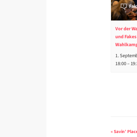
Vor der Wa
und Fakes 
Wahlkamp
1. Septem
18:00
–
19:
Veranstalt
«
Savin’ Plac
Navigation