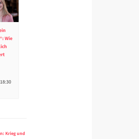
ein
“: Wie
lich
ert
 18:30
n: Krieg und