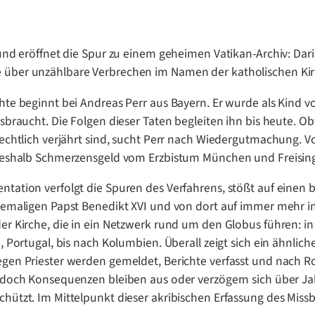
fund eröffnet die Spur zu einem geheimen Vatikan-Archiv: Dari
über unzählbare Verbrechen im Namen der katholischen Kir
hte beginnt bei Andreas Perr aus Bayern. Er wurde als Kind 
ssbraucht. Die Folgen dieser Taten begleiten ihn bis heute. O
rechtlich verjährt sind, sucht Perr nach Wiedergutmachung. V
 deshalb Schmerzensgeld vom Erzbistum München und Freisin
tation verfolgt die Spuren des Verfahrens, stößt auf einen 
hemaligen Papst Benedikt XVI und von dort auf immer mehr i
er Kirche, die in ein Netzwerk rund um den Globus führen: in
, Portugal, bis nach Kolumbien. Überall zeigt sich ein ähnlich
gen Priester werden gemeldet, Berichte verfasst und nach 
 doch Konsequenzen bleiben aus oder verzögern sich über Jah
hützt. Im Mittelpunkt dieser akribischen Erfassung des Miss