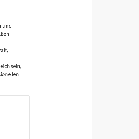
h und
llten
alt,
eich sein,
sionellen