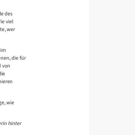
le des
e viel
te, wer
 im
nen, die für
d von
die
nieren
ge, wie
rin hinter