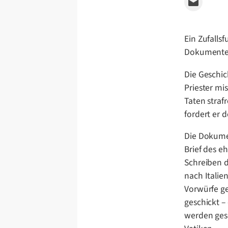
Email this Page
Ein Zufalls
Dokumente 
Die Geschic
Priester mi
Taten straf
fordert er
Die Dokumen
Brief des e
Schreiben d
nach Italien
Vorwürfe ge
geschickt –
werden gesc