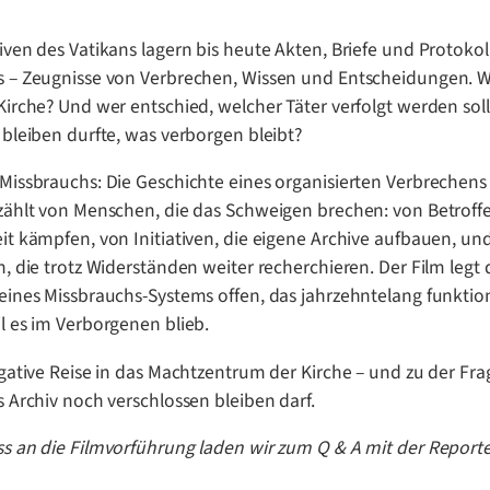
iven des Vatikans lagern bis heute Akten, Briefe und Protokol
 – Zeugnisse von Verbrechen, Wissen und Entscheidungen. Wi
Kirche? Und wer entschied, welcher Täter verfolgt werden soll
 bleiben durfte, was verborgen bleibt?
Missbrauchs: Die Geschichte eines organisierten Verbrechens
zählt von Menschen, die das Schweigen brechen: von Betroffe
it kämpfen, von Initiativen, die eigene Archive aufbauen, un
n, die trotz Widerständen weiter recherchieren. Der Film legt 
eines Missbrauchs-Systems offen, das jahrzehntelang funktio
l es im Verborgenen blieb.
igative Reise in das Machtzentrum der Kirche – und zu der Fra
s Archiv noch verschlossen bleiben darf.
s an die Filmvorführung laden wir zum Q & A mit der Reporte