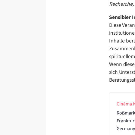
Recherche, 
Sensibler I
Diese Veran
institution
Inhalte ber
Zusammenhä
spirituelle
Wenn diese 
sich Unters
Beratungsst
Cinéma 
Roßmark
Frankfur
Germany