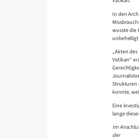
Vatikan.
In den Arch
Missbrauchs
wusste die 
unbehelligt
„Akten des 
Vatikan“ er
Gerechtigke
Journaliste
Strukturen 
konnte, wei
Eine invest
lange diese
Im Anschlus
der