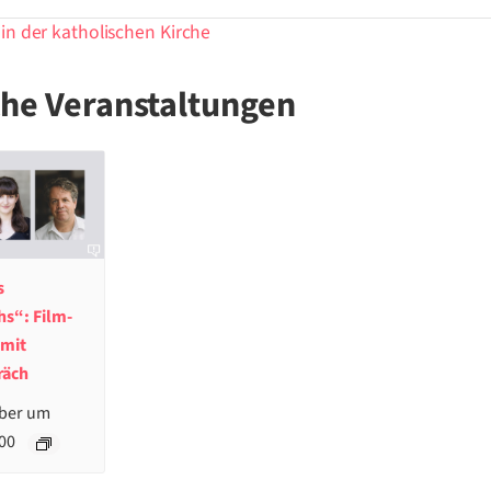
in der katholischen Kirche
che Veranstaltungen
s
hs“: Film-
 mit
räch
ber um
00