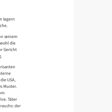
n lagern
che.
von seinem
bwohl die
or Gericht
g.
brisanten
nterne
 die USA,
es Muster.
Rom
re. Täter
brauchs: der