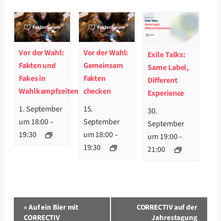
Vor der Wahl:
Vor der Wahl:
Exile Talks:
Fakten und
Gemeinsam
Same Label,
Fakes in
Fakten
Different
Wahlkampfzeiten
checken
Experience
1. September
15.
30.
um 18:00
–
September
September
19:30
um 18:00
–
um 19:00
–
19:30
21:00
Veranstaltung-
«
Auf ein Bier mit
CORRECTIV auf der
Navigation
CORRECTIV
Jahrestagung