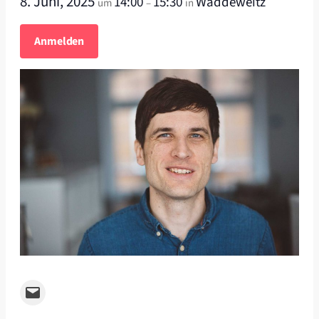
8. Juni, 2025
14:00
15:30
Waddeweitz
um
–
in
Anmelden
Email this Page