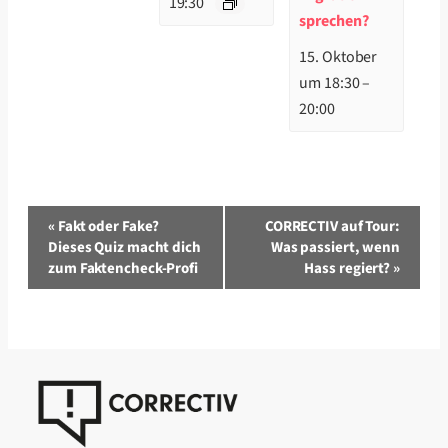
19:30
sprechen?
15. Oktober
um 18:30
–
20:00
Veranstaltung-
«
Fakt oder Fake?
CORRECTIV auf Tour:
Navigation
Dieses Quiz macht dich
Was passiert, wenn
zum Faktencheck-Profi
Hass regiert?
»