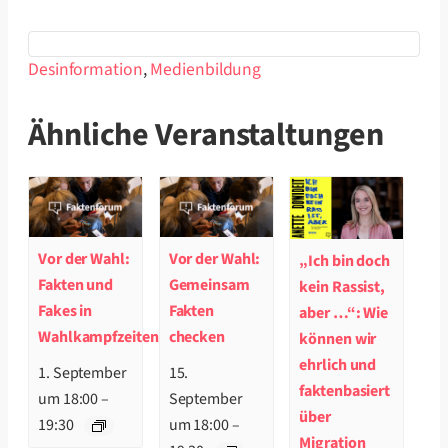
Desinformation
,
Medienbildung
Ähnliche Veranstaltungen
Vor der Wahl:
Vor der Wahl:
„Ich bin doch
Fakten und
Gemeinsam
kein Rassist,
Fakes in
Fakten
aber …“: Wie
Wahlkampfzeiten
checken
können wir
ehrlich und
1. September
15.
faktenbasiert
um 18:00
–
September
über
19:30
um 18:00
–
Migration