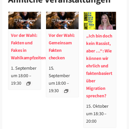
Vor der Wahl:
Vor der Wahl:
„Ich bin doch
Fakten und
Gemeinsam
kein Rassist,
Fakes in
Fakten
aber …“: Wie
Wahlkampfzeiten
checken
können wir
ehrlich und
1. September
15.
faktenbasiert
um 18:00
–
September
über
19:30
um 18:00
–
Migration
19:30
sprechen?
15. Oktober
um 18:30
–
20:00