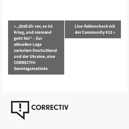
Veranstaltung-
«
„Stell dir vor, es ist
Live-Faktencheck mit
Navigation
Krieg, und niemand
der Community #13
»
geht hin“ – Zur
aktuellen Lage
zwischen Deutschland
und der Ukraine, eine
CORRECTIV-
Sonntagsmatinée