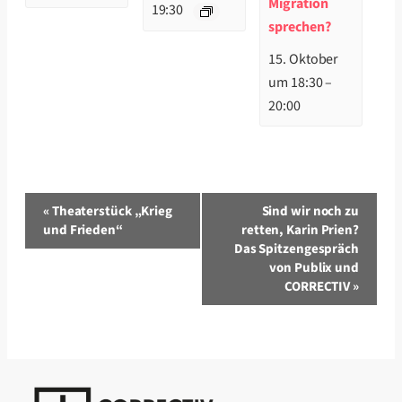
Migration
19:30
sprechen?
15. Oktober
um 18:30
–
20:00
Veranstaltung-
«
Theaterstück „Krieg
Sind wir noch zu
Navigation
und Frieden“
retten, Karin Prien?
Das Spitzengespräch
von Publix und
CORRECTIV
»