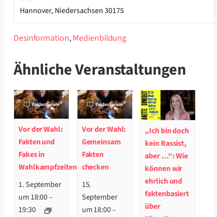
Hannover
,
Niedersachsen
30175
Desinformation
,
Medienbildung
Ähnliche Veranstaltungen
Vor der Wahl:
Vor der Wahl:
„Ich bin doch
Fakten und
Gemeinsam
kein Rassist,
Fakes in
Fakten
aber …“: Wie
Wahlkampfzeiten
checken
können wir
ehrlich und
1. September
15.
faktenbasiert
um 18:00
–
September
über
19:30
um 18:00
–