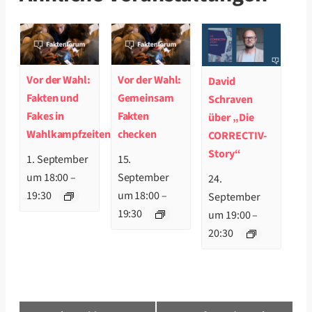
Vor der Wahl:
Vor der Wahl:
David
Fakten und
Gemeinsam
Schraven
Fakes in
Fakten
über „Die
Wahlkampfzeiten
checken
CORRECTIV-
Story“
1. September
15.
um 18:00
–
September
24.
19:30
um 18:00
–
September
19:30
um 19:00
–
20:30
Veranstaltung-