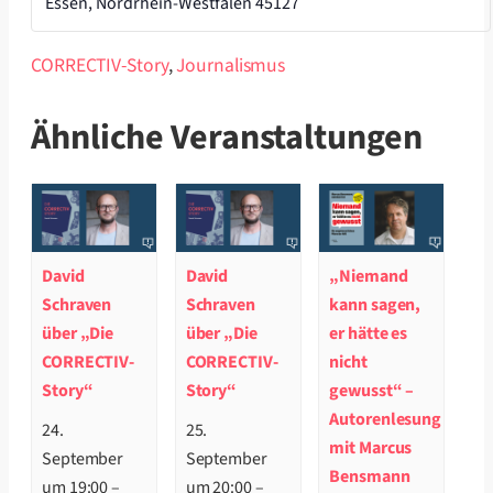
Essen
,
Nordrhein-Westfalen
45127
CORRECTIV-Story
,
Journalismus
Ähnliche Veranstaltungen
David
David
„Niemand
Schraven
Schraven
kann sagen,
über „Die
über „Die
er hätte es
CORRECTIV-
CORRECTIV-
nicht
Story“
Story“
gewusst“ –
Autorenlesung
24.
25.
mit Marcus
September
September
Bensmann
um 19:00
–
um 20:00
–