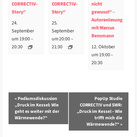
CORRECTIV-
CORRECTIV-
nicht
Story“
Story“
gewusst“ –
Autorenlesung
24.
25.
mit Marcus
September
September
Bensmann
um 19:00
–
um 20:00
–
20:30
21:30
12. Oktober
um 19:00
–
20:30
Veranstaltung-
«
Podiumsdiskussion
PopUp Studio
Navigation
„Druck im Kessel: Wie
CORRECTIV und SWR:
geht es weiter mit der
„Druck im Kessel – Wie
Wärmewende?“
trifft mich die
Wärmewende?“
»