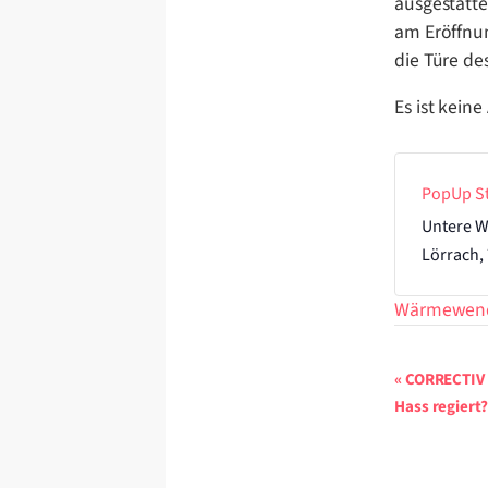
ausgestatte
am Eröffnu
die Türe de
Es ist kein
PopUp St
Untere W
Lörrach
,
Wärmewen
Veranstalt
«
CORRECTIV a
Navigation
Hass regiert?