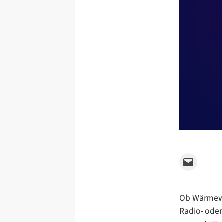
Email this Page
Ob Wärmewe
Radio- ode