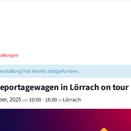
staltungen
anstaltung hat bereits stattgefunden.
portagewagen in Lörrach on tour
er, 2025
10:00
16:00
Lörrach
um
–
in