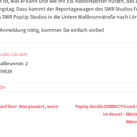
t ist, was er kann und wie ihn z.B. Radioreporter nutzen, das 
ngstag. Dazu kommt der Reportagewagen des SWR Studios Fr
s SWR PopUp Studios in die Untere Wallbrunnstraße nach Lör
e Anmeldung nötig, kommen Sie einfach vorbei!
udio Lörrach
allbrunnstr. 2
79539
de
ung-
uf Tour: Was passiert, wenn
PopUp Studio CORRECTIV und 
im Kessel – Wie t
Wär