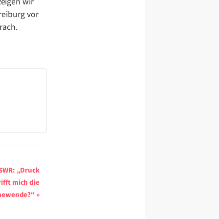
zeigen wir
eiburg vor
rach.
SWR: „Druck
rifft mich die
mewende?“
»