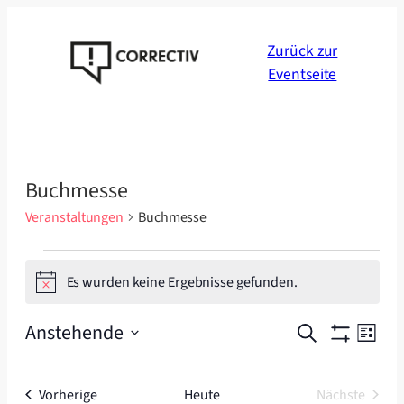
Zurück zur
Eventseite
Buchmesse
Veranstaltungen
Buchmesse
Veranstaltungen
Es wurden keine Ergebnisse gefunden.
Hinweis
Veranstal
Veran
Anstehende
Suche
Liste
Ansic
Suche
Datum
Navig
wählen.
und
Veranstaltungen
Vorherige
Heute
Nächste