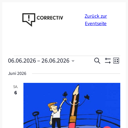
Zurück zur
Eventseite
Veranstaltungen
Veranstal
Veran
06.06.2026
 – 
26.06.2026
Suche
Liste
Ansic
Suche
Datum
Navig
Juni 2026
wählen.
und
Ansichten
SA.
6
Navigatio