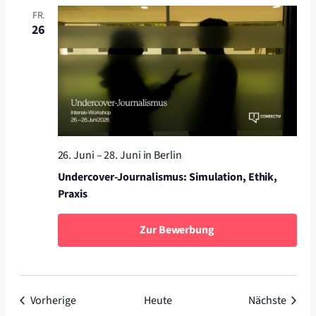
FR.
26
26. Juni
–
28. Juni
in Berlin
Undercover-Journalismus: Simulation, Ethik,
Praxis
Zur Bewerbung
Veranstaltungen
Veran
Vorherige
Heute
Nächste