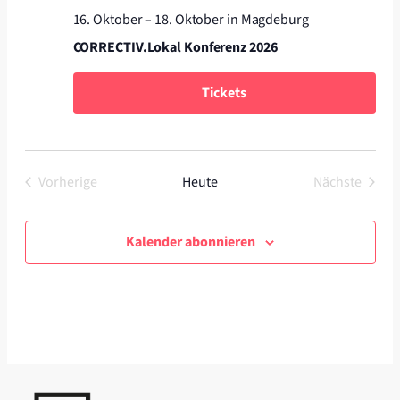
16. Oktober
–
18. Oktober
in Magdeburg
CORRECTIV.Lokal Konferenz 2026
Tickets
Vorherige
Heute
Nächste
Veranstaltungen
Veranstal
Kalender abonnieren