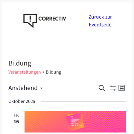
Zurück zur
Eventseite
Bildung
Veranstaltungen
Bildung
Veranstaltungen
Veranstal
Veran
Anstehend
Suche
Liste
Ansic
Suche
Datum
Navig
Oktober 2026
wählen.
und
Ansichten
FR.
16
Navigatio