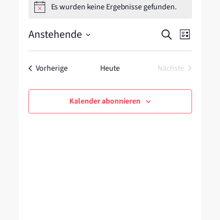
Es wurden keine Ergebnisse gefunden.
Hinweis
Veranstal
Veranstal
Anstehende
Suche
Liste
Ansichten
Suche
Datum
Navigatio
wählen.
und
Veranstaltungen
Vorherige
Heute
Nächste
Ansichten
Veranstaltung
Navigatio
Kalender abonnieren