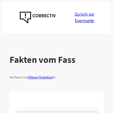
Zum
Inhalt
Zurück zur
springen
Eventseite
Fakten vom Fass
Verfasst von
Filippa Fingerhut
in
Veranstaltungen