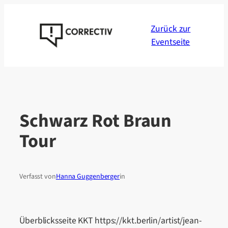
Zum
Inhalt
Zurück zur
springen
Eventseite
Schwarz Rot Braun
Tour
Verfasst von
Hanna Guggenberger
in
Überblicksseite KKT https://kkt.berlin/artist/jean-