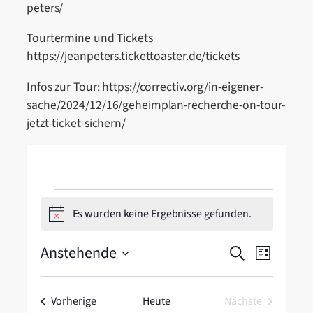
peters/
Tourtermine und Tickets
https://jeanpeters.tickettoaster.de/tickets
Infos zur Tour: https://correctiv.org/in-eigener-
sache/2024/12/16/geheimplan-recherche-on-tour-
jetzt-ticket-sichern/
Veranstaltungen
Es wurden keine Ergebnisse gefunden.
Hinweis
Veranstal
Veranstal
Anstehende
Suche
Liste
Ansichten
Suche
Datum
Navigatio
wählen.
und
Veranstaltungen
Vorherige
Heute
Nächste