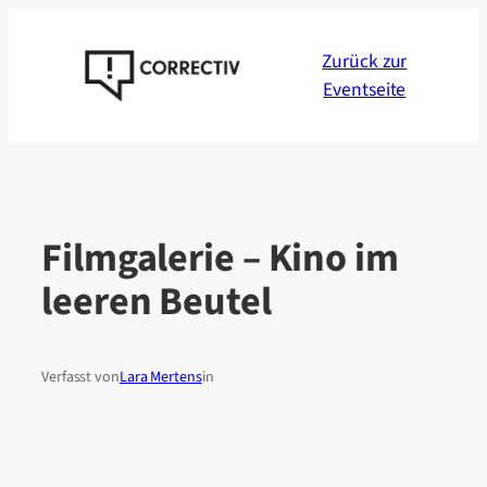
Zum
Inhalt
Zurück zur
springen
Eventseite
Filmgalerie – Kino im
leeren Beutel
Verfasst von
Lara Mertens
in