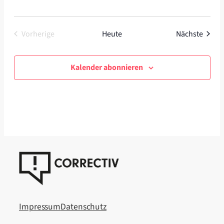
Veran
Vorherige
Heute
Nächste
Veranstaltungen
Kalender abonnieren
Impressum
Datenschutz