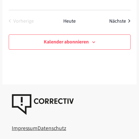
Veran
Vorherige
Heute
Nächste
Veranstaltungen
Kalender abonnieren
Impressum
Datenschutz