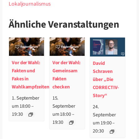
Lokaljournalismus
Ähnliche Veranstaltungen
Vor der Wahl:
Vor der Wahl:
David
Fakten und
Gemeinsam
Schraven
Fakes in
Fakten
über „Die
Wahlkampfzeiten
checken
CORRECTIV-
Story“
1. September
15.
um 18:00
–
September
24.
19:30
um 18:00
–
September
19:30
um 19:00
–
20:30