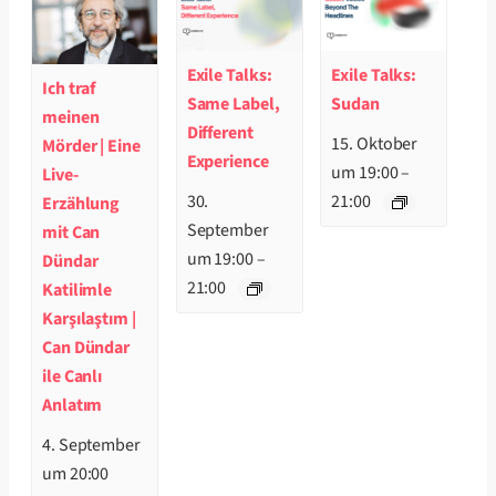
Exile Talks:
Exile Talks:
Ich traf
Same Label,
Sudan
meinen
Different
15. Oktober
Mörder | Eine
Experience
um 19:00
–
Live-
30.
21:00
Erzählung
September
mit Can
um 19:00
–
Dündar
21:00
Katilimle
Karşılaştım |
Can Dündar
ile Canlı
Anlatım
4. September
um 20:00