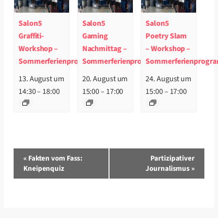
Salon5
Salon5
Salon5
Graffiti-
Gaming
Poetry Slam
Workshop –
Nachmittag –
– Workshop –
Sommerferienprogramm
Sommerferienprogramm
Sommerferienprogr
13. August um
20. August um
24. August um
14:30
–
18:00
15:00
–
17:00
15:00
–
17:00
Veranstaltung-
«
Fakten vom Fass:
Partizipativer
Navigation
Kneipenquiz
Journalismus
»