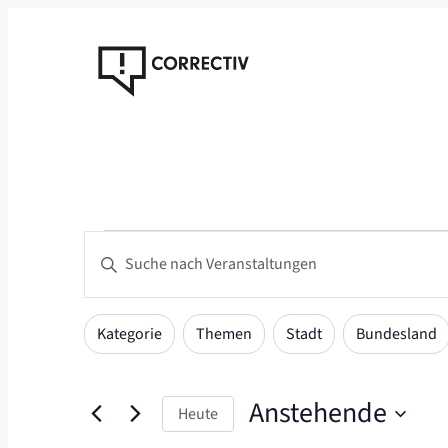
Veranstaltungen
Veranstaltungen
Bitte
Suche
Schlüsselwort
eingeben.
und
Das
Filter
Suche
Kategorie
Themen
Stadt
Bundesland
Ansichten,
Ändern
nach
der
Navigation
Veranstaltungen
Formular-
Anstehende
Schlüsselwort.
Heute
Eingabefelder
Datum