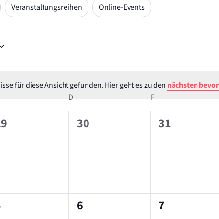
Veranstaltungsreihen
Online-Events
sse für diese Ansicht gefunden. Hier geht es zu den
nächsten bevor
Hinweis
ITTWOCH
D
DONNERSTAG
F
FREITAG
0
0
0
29
30
31
,
eranstaltungen,
Veranstaltungen,
Veranstalt
0
0
0
5
6
7