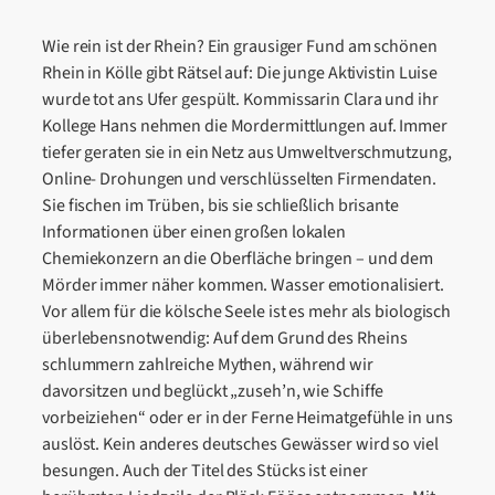
Wie rein ist der Rhein? Ein grausiger Fund am schönen
Rhein in Kölle gibt Rätsel auf: Die junge Aktivistin Luise
wurde tot ans Ufer gespült. Kommissarin Clara und ihr
Kollege Hans nehmen die Mordermittlungen auf. Immer
tiefer geraten sie in ein Netz aus Umweltverschmutzung,
Online- Drohungen und verschlüsselten Firmendaten.
Sie fischen im Trüben, bis sie schließlich brisante
Informationen über einen großen lokalen
Chemiekonzern an die Oberfläche bringen – und dem
Mörder immer näher kommen. Wasser emotionalisiert.
Vor allem für die kölsche Seele ist es mehr als biologisch
überlebensnotwendig: Auf dem Grund des Rheins
schlummern zahlreiche Mythen, während wir
davorsitzen und beglückt „zuseh’n, wie Schiffe
vorbeiziehen“ oder er in der Ferne Heimatgefühle in uns
auslöst. Kein anderes deutsches Gewässer wird so viel
besungen. Auch der Titel des Stücks ist einer