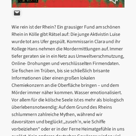
Email this Page
Wie rein ist der Rhein? Ein grausiger Fund am schönen
Rhein in Kölle gibt Rätsel auf: Die junge Aktivistin Luise
wurde tot ans Ufer gespült. Kommissarin Clara und ihr
Kollege Hans nehmen die Mordermittlungen auf. Immer
tiefer geraten sie in ein Netz aus Umweltverschmutzung,
Online- Drohungen und verschlüsselten Firmendaten.
Sie fischen im Trüben, bis sie schließlich brisante
Informationen über einen großen lokalen
Chemiekonzern an die Oberfläche bringen – und dem
Mörder immer näher kommen. Wasser emotionalisiert.
Vor allem für die kölsche Seele ist es mehr als biologisch
überlebensnotwendig: Auf dem Grund des Rheins
schlummern zahlreiche Mythen, während wir
davorsitzen und beglückt „zuseh’n, wie Schiffe
vorbeiziehen“ oder er in der Ferne Heimatgefühle in uns