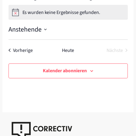
Es wurden keine Ergebnisse gefunden.
Hinweis
Anstehende
Datum
wählen.
Veranstaltungen
Vorherige
Heute
Nächste
Veranstal
Kalender abonnieren