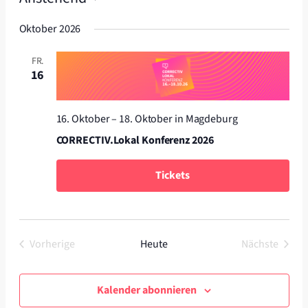
Datum
Oktober 2026
wählen.
FR.
16
16. Oktober
–
18. Oktober
in Magdeburg
CORRECTIV.Lokal Konferenz 2026
Tickets
Vorherige
Heute
Nächste
Veranstaltungen
Veranstal
Kalender abonnieren