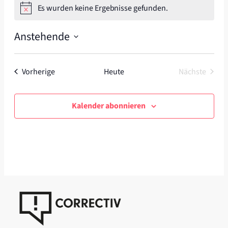
Es wurden keine Ergebnisse gefunden.
Hinweis
Anstehende
Datum
wählen.
Veranstaltungen
Vorherige
Heute
Nächste
Veranstal
Kalender abonnieren