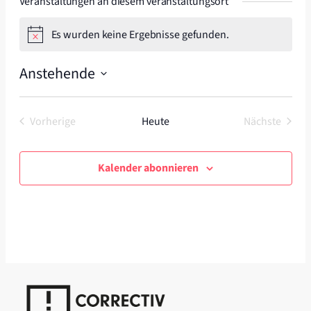
Veranstaltungen an diesem veranstaltungsort
Es wurden keine Ergebnisse gefunden.
Hinweis
Anstehende
Datum
wählen.
Vorherige
Heute
Nächste
Veranstaltungen
Veranstal
Kalender abonnieren