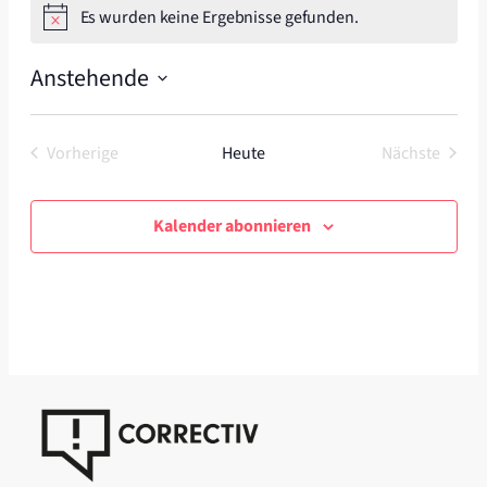
Es wurden keine Ergebnisse gefunden.
Hinweis
Anstehende
Datum
wählen.
Vorherige
Heute
Nächste
Veranstaltungen
Veranstal
Kalender abonnieren