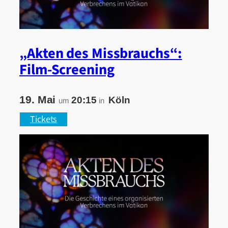
„Akten des Missbrauchs“:
Film-Screening
19. Mai
20:15
Köln
um
in
Tickets