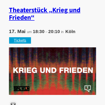
Theaterstück „Krieg und
Frieden“
17. Mai
18:30
20:10
Köln
um
–
in
Tickets
Email this Page