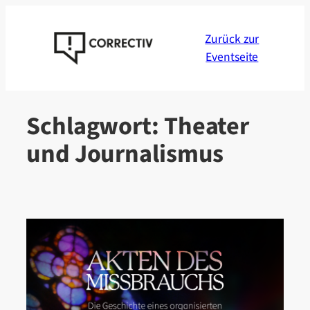
Zum
Inhalt
Zurück zur
springen
Eventseite
Schlagwort:
Theater
und Journalismus